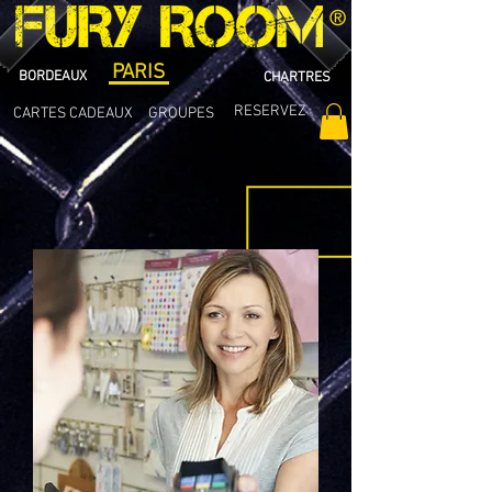
®
PARIS
BORDEAUX
CHARTRES
RESERVEZ
CARTES CADEAUX
GROUPES