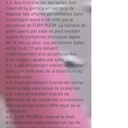
6.2. Aux fins d’accès aux salles, tout
Client et/ou participant est tenu de
déposer ses affaires personnelles dans
la consigne tenue à cet effet par le
personnel de FURY ROOM. Le nombre de
participants par salle ne peut excéder
quatre (4) personnes physiques âgées
de 16 ans ou plus. Les personnes âgées
entre 16 et 17 ans doivent
impérativement être accompagnées
d’un majeur capable par salle.
6.3. Il est strictement interdit de rentrer
dans une salle avec de la nourriture ou
des boissons.
6.4. Il est strictement interdit de rentrer
dans la salle sans tenue de protection.
6.5. Il est strictement interdit de
détériorer ou de casser les installations
non comprises dans l’offre objet de la
prestation.
6.6. FURY ROOM se réserve le droit
d’interrompre toute session en cas de