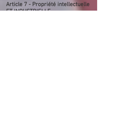
Article 7 - Propriété intellectuelle
ET INDUSTRIELLE
7.1. Le contenu du site web
www.furyroom.fr
est la propriété de
FURY ROOM et de ses partenaires. Il est
protégé par les lois françaises et
internationales relatives à la propriété
intellectuelle. Toute reproduction totale
ou partielle de ce contenu est
strictement interdite et susceptible de
constituer un délit de contrefaçon.
7.2. FURY ROOM © est une marque
enregistrée et protégée par les lois
relatives à la propriété industrielle. FURY
ROOM, qui en est seule propriétaire,
diligentera toutes actions nécessaires
pour la défense de cette marque, en cas
d’atteinte aux droits qu’elle détient sur
celle-ci.
Article 8 - Confidentialité des
données