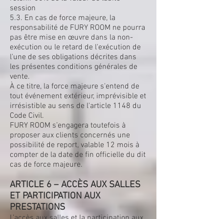
session
5.3. En cas de force majeure, la
responsabilité de FURY ROOM ne pourra
pas être mise en œuvre dans la non-
exécution ou le retard de l'exécution de
l'une de ses obligations décrites dans
les présentes conditions générales de
vente.
À ce titre, la force majeure s'entend de
tout événement extérieur, imprévisible et
irrésistible au sens de l'article 1148 du
Code Civil.
FURY ROOM s’engagera toutefois à
proposer aux clients concernés une
possibilité de report, valable 12 mois à
compter de la date de fin officielle du dit
cas de force majeure.
ARTICLE 6 – ACCÈS AUX SALLES
ET PARTICIPATION AUX
PRESTATIONS
L’accès aux salles et la participation aux