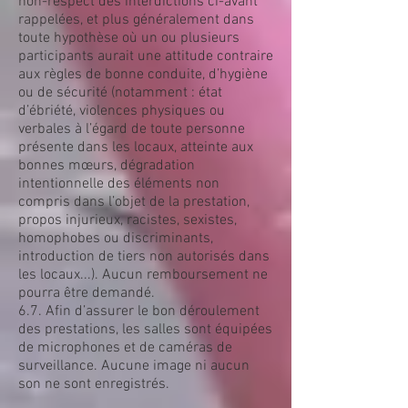
non-respect des interdictions ci-avant
rappelées, et plus généralement dans
toute hypothèse où un ou plusieurs
participants aurait une attitude contraire
aux règles de bonne conduite, d’hygiène
ou de sécurité (notamment : état
d’ébriété, violences physiques ou
verbales à l’égard de toute personne
présente dans les locaux, atteinte aux
bonnes mœurs, dégradation
intentionnelle des éléments non
compris dans l’objet de la prestation,
propos injurieux, racistes, sexistes,
homophobes ou discriminants,
introduction de tiers non autorisés dans
les locaux...). Aucun remboursement ne
pourra être demandé.
6.7. Afin d’assurer le bon déroulement
des prestations, les salles sont équipées
de microphones et de caméras de
surveillance. Aucune image ni aucun
son ne sont enregistrés.