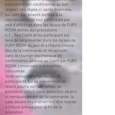
prestations est conditionnée au bon
respect des règles ci-après énoncées,
qui sont par ailleurs portées à la
connaissance de tout participant par
voie d’affichage dans les locaux de FURY
ROOM dédiés aux prestations.
6.1. Tout Client et/ou participant est
tenu de se présenter dans les locaux de
FURY ROOM au jour et à l’heure choisis
lors de la commande et récapitulés
dans le courrier électronique de
confirmation adressé au Client par FURY
ROOM, concernant la prestation
considérée.
Toute personne et/ou équipe de
participants qui se présenterait en
retard pourra voir son temps de
prestation réduit, sans déduction de prix
ni remboursement de la commande, la
salle devant impérativement être libérée
à l’heure prévue pour la fin de la
prestation.