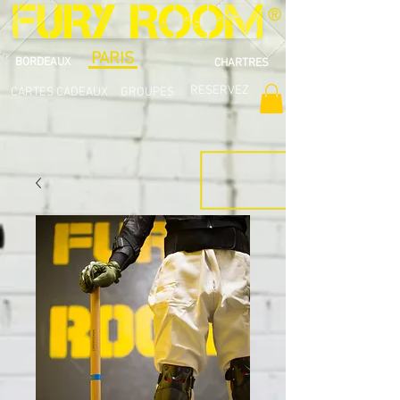
®
PARIS
BORDEAUX
CHARTRES
RESERVEZ
CARTES CADEAUX
GROUPES