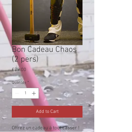
Bon Cadeau Chaos
(2 pers)
Price
€79.00
Quantity
*
Add to Cart
Offrez un cadeau à tout casser !