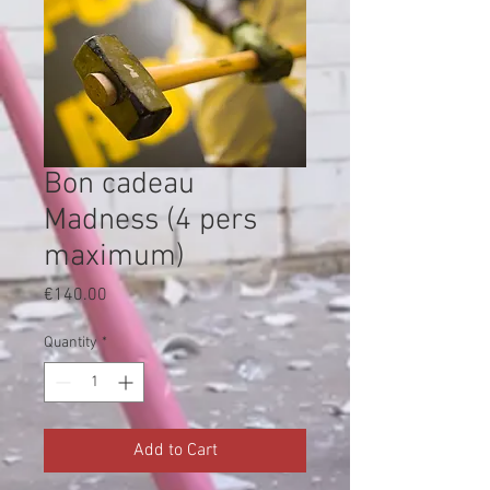
Bon cadeau
Madness (4 pers
maximum)
Price
€140.00
Quantity
*
Add to Cart