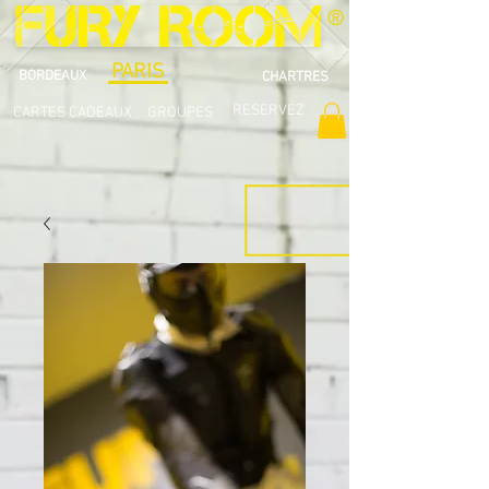
®
PARIS
BORDEAUX
CHARTRES
RESERVEZ
CARTES CADEAUX
GROUPES