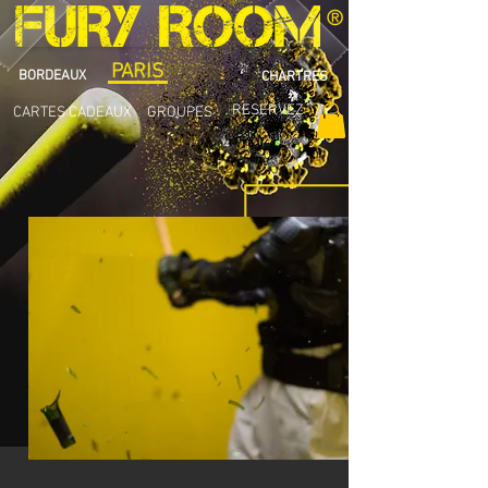
®
PARIS
BORDEAUX
CHARTRES
RESERVEZ
CARTES CADEAUX
GROUPES