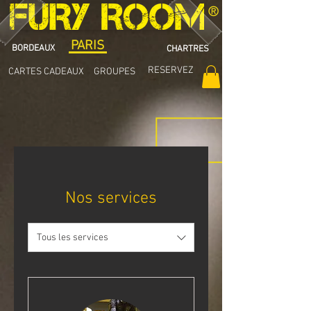
®
PARIS
BORDEAUX
CHARTRES
RESERVEZ
CARTES CADEAUX
GROUPES
Nos services
Tous les services