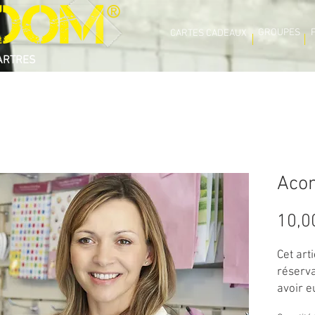
®
GROUPES
CARTES CADEAUX
ARTRES
Aco
10,0
Cet art
réserva
avoir e
un me