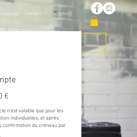
FRANCHISE
CONTACT
RESERVEZ
mpte
Prix
0 €
icle n'est valable que pour les
tion individuelles, et après
u confirmation du créneau par
mbre de la team Fury Room