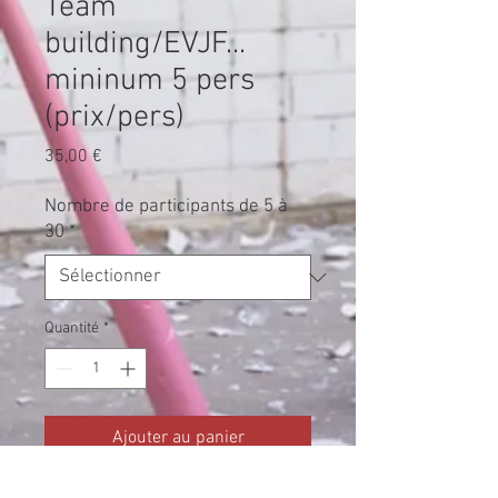
Team
building/EVJF...
mininum 5 pers
(prix/pers)
Prix
35,00 €
Nombre de participants de 5 à
30
*
Quantité
*
Ajouter au panier