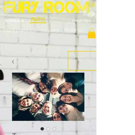
®
PARIS
BORDEAUX
CHARTRES
RESERVEZ
CARTES CADEAUX
GROUPES