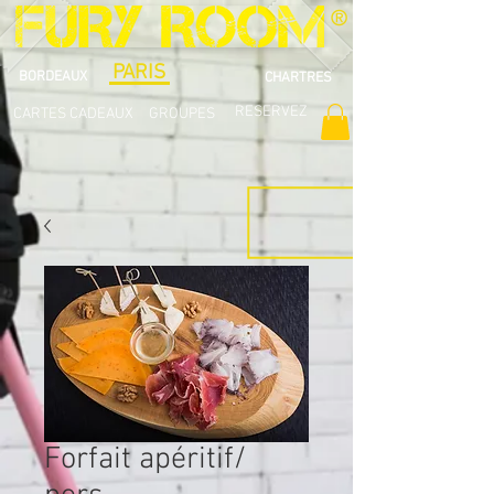
®
PARIS
BORDEAUX
CHARTRES
RESERVEZ
CARTES CADEAUX
GROUPES
Forfait apéritif/